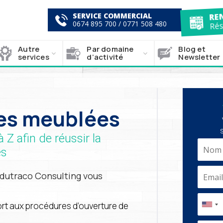
SERVICE COMMERCIAL
R
0674 895 700
/
0771 508 480
Ré
Autre
Par domaine
Blog et
services
d’activité
Newsletter
es meublées
Z afin de réussir la
es
dutraco Consulting vous
rt aux procédures d’ouverture de