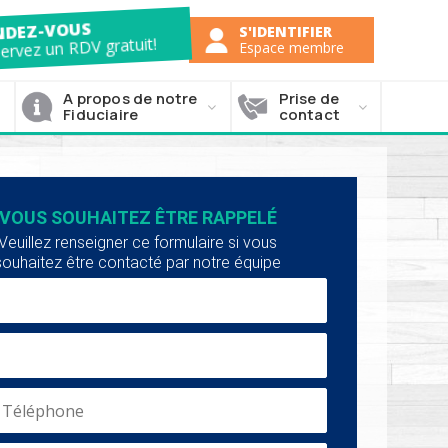
ENDEZ-VOUS
S'IDENTIFIER
servez un RDV gratuit!
Espace membre
A propos de notre
Prise de
Fiduciaire
contact
VOUS SOUHAITEZ ÊTRE RAPPELÉ
Veuillez renseigner ce formulaire si vous
souhaitez être contacté par notre équipe