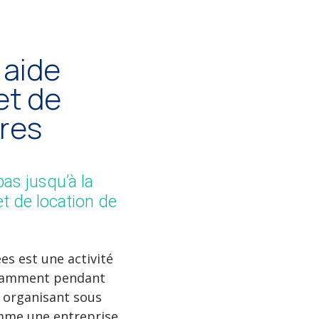
 aide
et de
res
as jusqu’à la
et de location de
s est une activité
tamment pendant
s organisant sous
omme une entreprise,